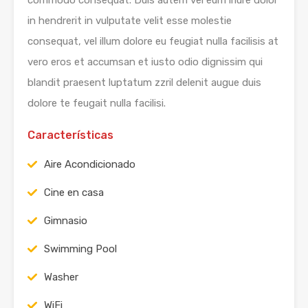
commodo consequat. Duis autem vel eum iriure dolor
in hendrerit in vulputate velit esse molestie
consequat, vel illum dolore eu feugiat nulla facilisis at
vero eros et accumsan et iusto odio dignissim qui
blandit praesent luptatum zzril delenit augue duis
dolore te feugait nulla facilisi.
Características
Aire Acondicionado
Cine en casa
Gimnasio
Swimming Pool
Washer
WiFi