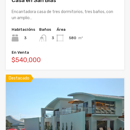
Casa en San Blas
Encantadora casa de tres dormitorios, tres baños, con
un amplio…
Habitacións
Baños
Área
3
580
m²
3
En Venta
$540,000
Destacado