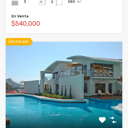
3
580
m²
3
En Venta
$540,000
Destacado