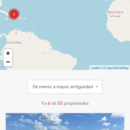
3
+
−
Leaflet
| ©
OpenStreetMap
De menor a mayor antigüedad
1
a
6
de
55
propiedades