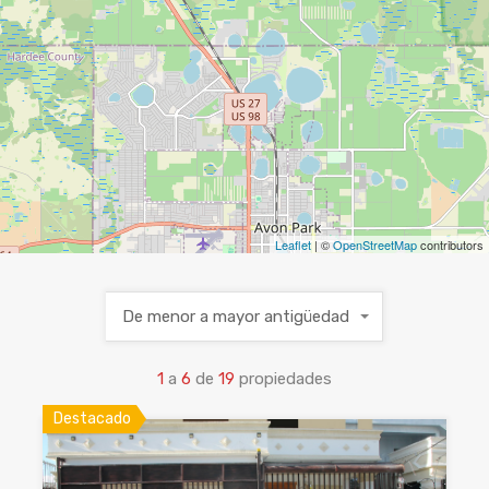
Leaflet
| ©
OpenStreetMap
contributors
De menor a mayor antigüedad
1
a
6
de
19
propiedades
Destacado