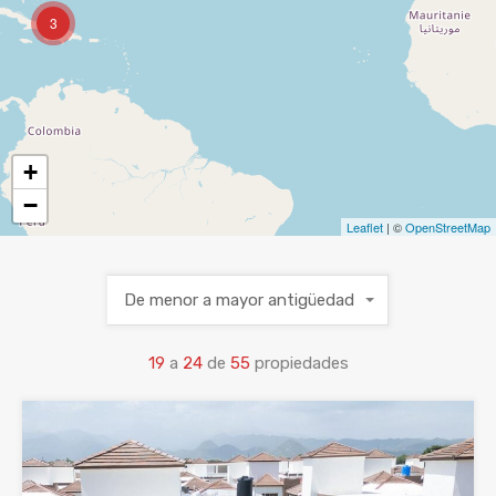
3
+
−
Leaflet
| ©
OpenStreetMap
De menor a mayor antigüedad
19
a
24
de
55
propiedades