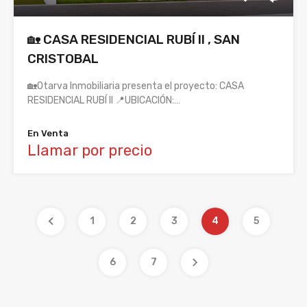
🏡 CASA RESIDENCIAL RUBÍ II , SAN
CRISTOBAL
🏡Otarva Inmobiliaria presenta el proyecto: CASA
RESIDENCIAL RUBÍ II 📍UBICACIÓN:…
En Venta
Llamar por precio
1
2
3
4
5
6
7