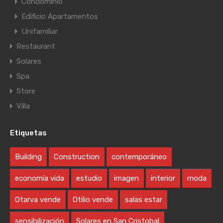
Condominio
Edificio Apartamentos
Unifamiliar
Restaurant
Solares
Spa
Store
Villa
Etiquetas
Building
Construction
contemporáneo
economía vida
estudio
imagen
interior
moda
Otarva vende
Otilio vende
salas estar
sensibilización
Solares en San Cristobal