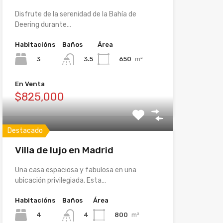
Disfrute de la serenidad de la Bahía de
Deering durante…
Habitacións
Baños
Área
3
650
m²
3.5
En Venta
$825,000
Destacado
Villa de lujo en Madrid
Una casa espaciosa y fabulosa en una
ubicación privilegiada. Esta…
Habitacións
Baños
Área
4
800
m²
4