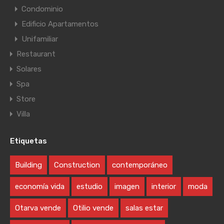
Condominio
Edificio Apartamentos
Unifamiliar
Restaurant
Solares
Spa
Store
Villa
Etiquetas
Building
Construction
contemporáneo
economía vida
estudio
imagen
interior
moda
Otarva vende
Otilio vende
salas estar