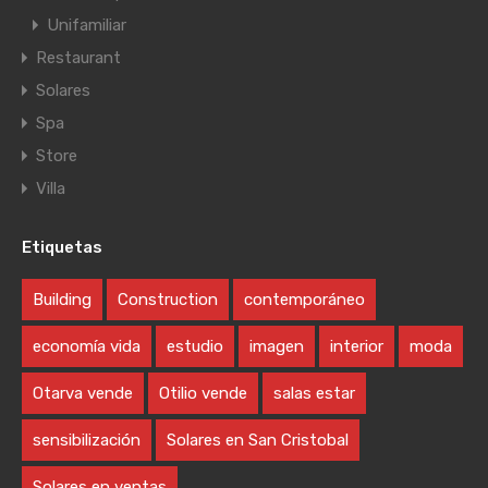
Unifamiliar
Restaurant
Solares
Spa
Store
Villa
Etiquetas
Building
Construction
contemporáneo
economía vida
estudio
imagen
interior
moda
Otarva vende
Otilio vende
salas estar
sensibilización
Solares en San Cristobal
Solares en ventas